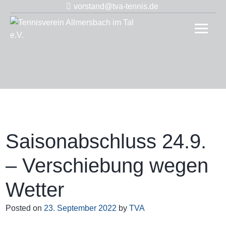
Skip
vorstand@tva-tennis.de
to
Tennis
content
Allmer
im Tal 
Saisonabschluss 24.9.
– Verschiebung wegen
Wetter
Posted on
23. September 2022
by
TVA