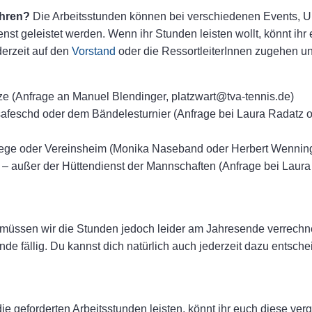
ühren?
Die Arbeitsstunden können bei verschiedenen Events, Un
nst geleistet werden. Wenn ihr Stunden leisten wollt, könnt ih
derzeit auf den
Vorstand
oder die RessortleiterInnen zugehen und
ze (Anfrage an Manuel Blendinger, platzwart@tva-tennis.de)
afeschd oder dem Bändelesturnier (Anfrage bei Laura Radatz 
lege oder Vereinsheim (Monika Naseband oder Herbert Wennin
 – außer der Hüttendienst der Mannschaften (Anfrage bei Laur
 müssen wir die Stunden jedoch leider am Jahresende verrechnen
de fällig. Du kannst dich natürlich auch jederzeit dazu entsche
die geforderten Arbeitsstunden leisten, könnt ihr euch diese v