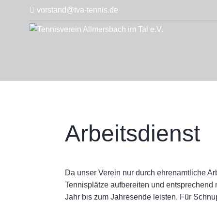
Skip
vorstand@tva-tennis.de
to
content
Tenn
Arbeitsdienst
Da unser Verein nur durch ehrenamtliche Arb
Tennisplätze aufbereiten und entsprechend 
Jahr bis zum Jahresende leisten. Für Schnup