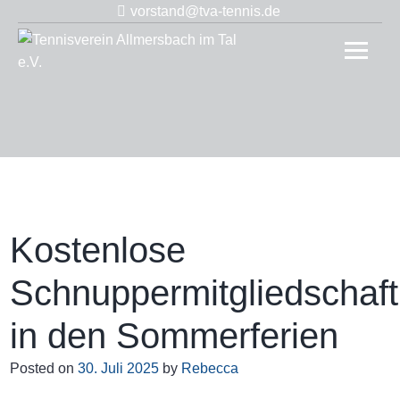
Skip
vorstand@tva-tennis.de
to
Tennis
content
Allmer
im Tal 
Kostenlose
Schnuppermitgliedschaft
in den Sommerferien
Posted on
30. Juli 2025
by
Rebecca