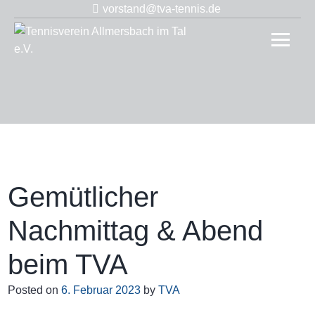
Skip
vorstand@tva-tennis.de
to
Tennis
content
Allmer
im Tal 
Gemütlicher
Nachmittag & Abend
beim TVA
Posted on
6. Februar 2023
by
TVA